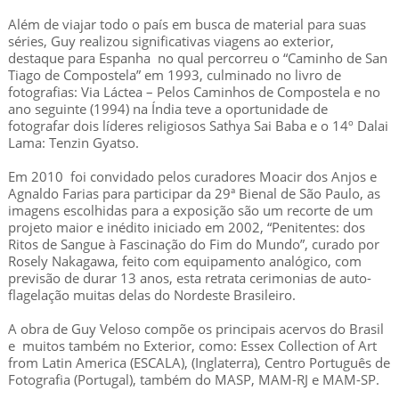
Além de viajar todo o país em busca de material para suas
séries, Guy realizou significativas viagens ao exterior,
destaque para Espanha no qual percorreu o “Caminho de San
Tiago de Compostela” em 1993, culminado no livro de
fotografias: Via Láctea – Pelos Caminhos de Compostela e no
ano seguinte (1994) na Índia teve a oportunidade de
fotografar dois líderes religiosos Sathya Sai Baba e o 14º Dalai
Lama: Tenzin Gyatso.
Em 2010 foi convidado pelos curadores Moacir dos Anjos e
Agnaldo Farias para participar da 29ª Bienal de São Paulo, as
imagens escolhidas para a exposição são um recorte de um
projeto maior e inédito iniciado em 2002, “Penitentes: dos
Ritos de Sangue à Fascinação do Fim do Mundo”, curado por
Rosely Nakagawa, feito com equipamento analógico, com
previsão de durar 13 anos, esta retrata cerimonias de auto-
flagelação muitas delas do Nordeste Brasileiro.
A obra de Guy Veloso compõe os principais acervos do Brasil
e muitos também no Exterior, como: Essex Collection of Art
from Latin America (ESCALA), (Inglaterra), Centro Português de
Fotografia (Portugal), também do MASP, MAM-RJ e MAM-SP.