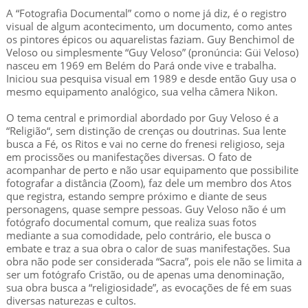
A “Fotografia Documental” como o nome já diz, é o registro
visual de algum acontecimento, um documento, como antes
os pintores épicos ou aquarelistas faziam. Guy Benchimol de
Veloso ou simplesmente “Guy Veloso” (pronúncia: Güi Veloso)
nasceu em 1969 em Belém do Pará onde vive e trabalha.
Iniciou sua pesquisa visual em 1989 e desde então Guy usa o
mesmo equipamento analógico, sua velha câmera Nikon.
O tema central e primordial abordado por Guy Veloso é a
“Religião“, sem distinção de crenças ou doutrinas. Sua lente
busca a Fé, os Ritos e vai no cerne do frenesi religioso, seja
em procissões ou manifestações diversas. O fato de
acompanhar de perto e não usar equipamento que possibilite
fotografar a distância (Zoom), faz dele um membro dos Atos
que registra, estando sempre próximo e diante de seus
personagens, quase sempre pessoas. Guy Veloso não é um
fotógrafo documental comum, que realiza suas fotos
mediante a sua comodidade, pelo contrário, ele busca o
embate e traz a sua obra o calor de suas manifestações. Sua
obra não pode ser considerada “Sacra”, pois ele não se limita a
ser um fotógrafo Cristão, ou de apenas uma denominação,
sua obra busca a “religiosidade”, as evocações de fé em suas
diversas naturezas e cultos.