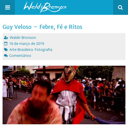
Guy Veloso – Febre, Fé e Ritos
Waldir Bronson
16 de março de 2019
Arte Brasileira
,
Fotografia
Comentários