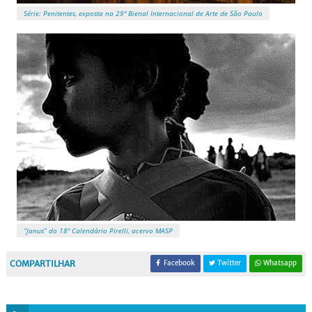
Série: Penitentes, exposta na 29ª Bienal Internacional de Arte de São Paulo
“Janus” do 18º Calendário Pirelli, acervo MASP
COMPARTILHAR
Facebook
Twitter
Whatsapp