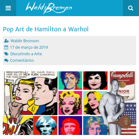
Pop Art de Hamilton a Warhol
Waldir Bronson
17 de março de 2019
Discutindo a Arte
Comentários