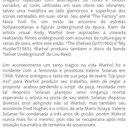
variados, as cores utilizadas em suas obras são vibrantes,
talvez uma metáfora ao lado glamoroso e superficial dos
ícones retratados em suas obras. Seu ateliê “The Factory” em
Nova York foi um misto de encontro de estrelas
hollywoodianas e figuras underground da época. Além de
artista visual Andy Warhol teve aspirações à cineasta
realizando filmes underground com assuntos da cultura gay e
cenas de sexo, entre este estão: “The Chelsea Girl”(1966) e “My
Hustler”(1965). Warhol produziu também o disco da banda
“Velvet Underground” de Lou Reed.
Um acontecimento um tanto trágico na vida Warhol foi o
incidente com a feminista e prostituta Valerie Solanas em
1968. Valerie entregou o texto de sua peça de teatro ”Up your
Ass” para Warhol produzir seu trabalho, além de negar a
proposta acabou perdendo o script da peça, revoltada com
tal desprezo Solanas planejou uma vingança mortal
esperando o artista na porta de seu ateliê, Solanas disparou
diversos tiros atingindo não só Warhol, mas também seu
assistente Fred Hughes e o crítico de arte Mario Anaya. Valerie
Solanas foi condenada a três anos de prisão, porém Wahrol
nunca mais foi o mesmo, pois não se recuperaria após esta
situação traumática de tentativa de assassinato.