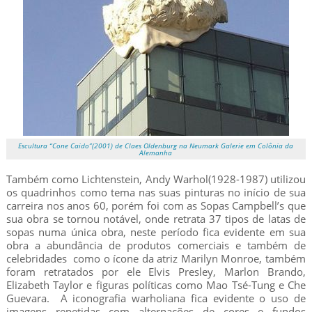
Escultura “Cone Caido”(2001) de Claes Oldenburg na Neumark Galerie em Colônia da
Alemanha
Também como Lichtenstein, Andy Warhol(1928-1987) utilizou
os quadrinhos como tema nas suas pinturas no início de sua
carreira nos anos 60, porém foi com as Sopas Campbell’s que
sua obra se tornou notável, onde retrata 37 tipos de latas de
sopas numa única obra, neste período fica evidente em sua
obra a abundância de produtos comerciais e também de
celebridades como o ícone da atriz Marilyn Monroe, também
foram retratados por ele Elvis Presley, Marlon Brando,
Elizabeth Taylor e figuras políticas como Mao Tsé-Tung e Che
Guevara. A iconografia warholiana fica evidente o uso de
imagens repetidas com alternações de cores e fundos