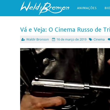
ANIMAÇÕES
BI
Vá e Veja: O Cinema Russo de Tr
Waldir Bronson
16 de março de 2019
Cinema