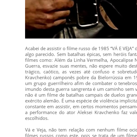
Acabei de assistir o filme russo de 1985 “VÁ E VEJA” 
algo parecido. Sem batalhas épicas, sem heróis fa
filmes como: Além da Linha Vermelha, Apocalipse N
Guerra, esvazie suas mentes, não espere muito des
trágico, caótico, as vezes até confuso e sobretu
Kravchenko) camponês pobre da Bielorrússia em 19
um grupo guerrilheiro afim de combater o tenebro
imundo desta guerra sangrenta é um caminho sem vo
não é um filme de batalhas campais de duelos grand
exército alemão. É uma espécie de violência implíc
constante em assistir, em certos momentos pensam
a performance do ator Aleksei Kravchenko faz va
escolhidos.
Vá e Veja, não tem relação com nenhum filme ocide
filmes russos como este, pois se trata de um film