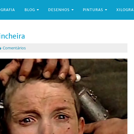
OGRAFIA
BLOG
DESENHOS
PINTURAS
XILOGR
incheira
Comentários