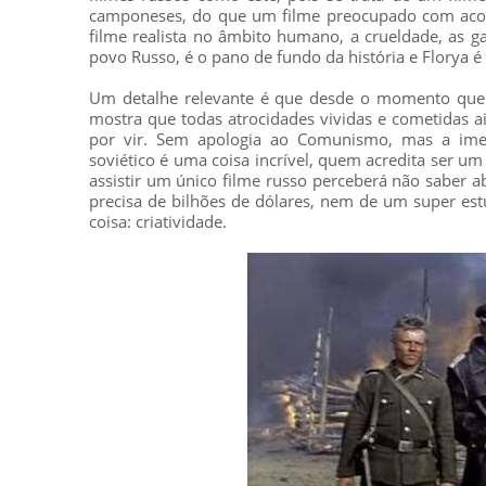
camponeses, do que um filme preocupado com acont
filme realista no âmbito humano, a crueldade, as g
povo Russo, é o pano de fundo da história e Florya é
Um detalhe relevante é que desde o momento que F
mostra que todas atrocidades vividas e cometidas 
por vir. Sem apologia ao Comunismo, mas a imens
soviético é uma coisa incrível, quem acredita ser u
assistir um único filme russo perceberá não saber a
precisa de bilhões de dólares, nem de um super e
coisa: criatividade.