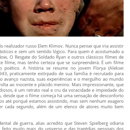
do realizador russo Elem Klimov. Nunca pensei que iria assistir
ntásticos e sem um sentido lógico. Para quem é acostumado a
ow, O Resgate do Soldado Ryan e outros clássicos filmes de
te filme, mas tenho certeza que se surpreenderá. É um filme
do poético. A história se resume no jovem Florya (Aleksei
43, praticamente extirpado de sua família é recrutado para
so avanço nazista, suas experiências e o mergulho ao mundo
lta ao inocente e plácido menino. Mais impressionante, que
iosos, é um retrato real e cru da voracidade e impiedade do
ita, desde que o filme começa há uma sensação de desconforto
os até porquê estamos assistindo, mas sem nenhum exagero
ler cada segundo, além de um elenco de atores muito bem
ntal de guerra, alias acredito que Steven Spielberg odiaria
e feito muito mais do universo e das tragédias pessoais dos